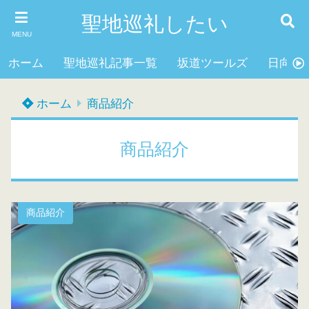
聖地巡礼したい
MENU
ホーム
聖地巡礼記事一覧
坂道ツールズ
日向坂4
ホーム
商品紹介
商品紹介
商品紹介