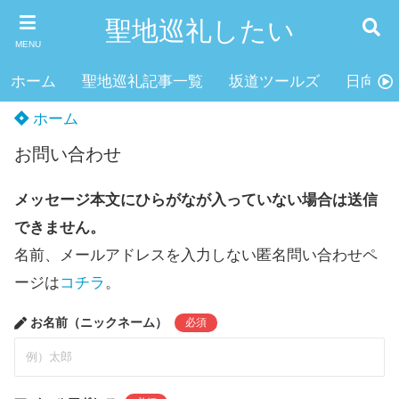
聖地巡礼したい
MENU
ホーム
聖地巡礼記事一覧
坂道ツールズ
日向坂4
ホーム
お問い合わせ
メッセージ本文にひらがなが入っていない場合は送信
できません。
名前、メールアドレスを入力しない匿名問い合わせペ
ージは
コチラ
。
お名前（ニックネーム）
必須