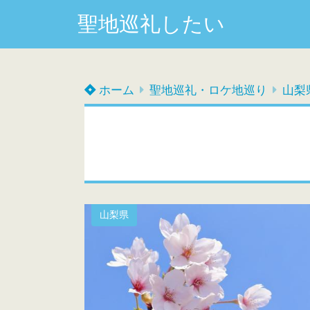
聖地巡礼したい
ホーム
聖地巡礼・ロケ地巡り
山梨
山梨県