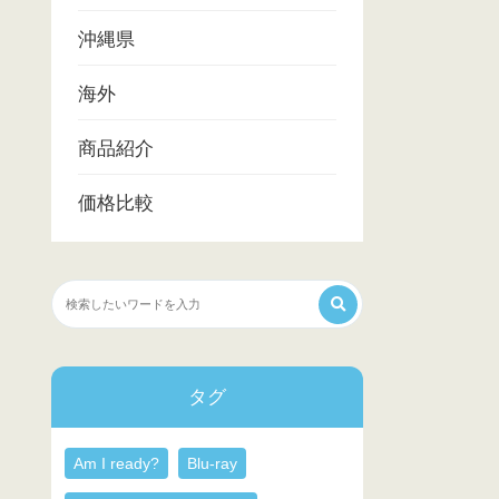
沖縄県
海外
商品紹介
価格比較
タグ
Am I ready?
Blu-ray