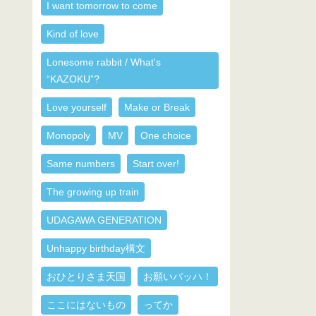
I want tomorrow to come
Kind of love
Lonesome rabbit / What's
“KAZOKU”?
Love yourself
Make or Break
Monopoly
MV
One choice
Same numbers
Start over!
The growing up train
UDAGAWA GENERATION
Unhappy birthday構文
おひとりさま天国
お願いバッハ！
ここにはないもの
ってか