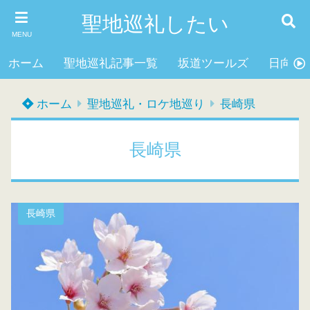
聖地巡礼したい
MENU
ホーム
聖地巡礼記事一覧
坂道ツールズ
日向坂4
ホーム
聖地巡礼・ロケ地巡り
長崎県
長崎県
長崎県