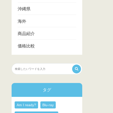
沖縄県
海外
商品紹介
価格比較
タグ
Am I ready?
Blu-ray