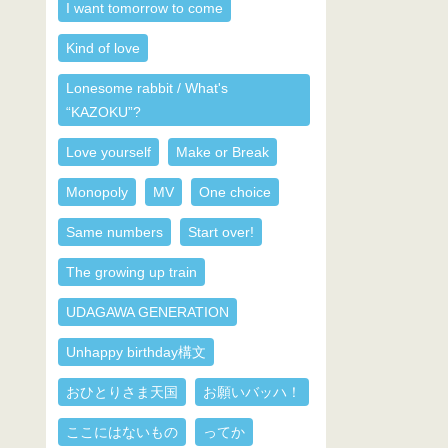
I want tomorrow to come
Kind of love
Lonesome rabbit / What's
“KAZOKU”?
Love yourself
Make or Break
Monopoly
MV
One choice
Same numbers
Start over!
The growing up train
UDAGAWA GENERATION
Unhappy birthday構文
おひとりさま天国
お願いバッハ！
ここにはないもの
ってか