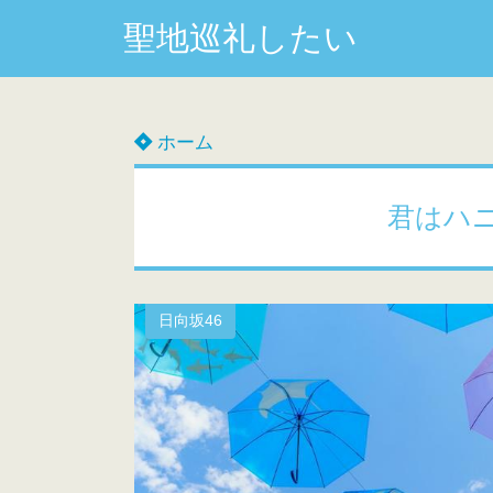
聖地巡礼したい
ホーム
君はハ
日向坂46