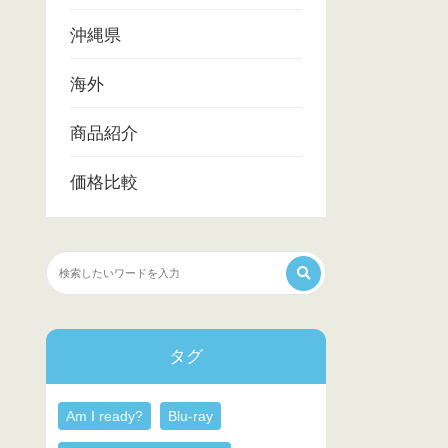
沖縄県
海外
商品紹介
価格比較
タグ
Am I ready?
Blu-ray