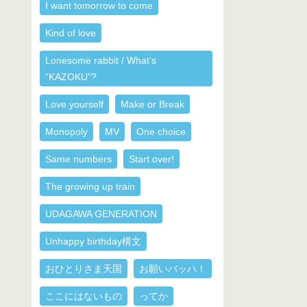
I want tomorrow to come
Kind of love
Lonesome rabbit / What's
“KAZOKU”?
Love yourself
Make or Break
Monopoly
MV
One choice
Same numbers
Start over!
The growing up train
UDAGAWA GENERATION
Unhappy birthday構文
おひとりさま天国
お願いバッハ！
ここにはないもの
ってか