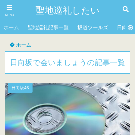
聖地巡礼したい
MENU
ホーム
聖地巡礼記事一覧
坂道ツールズ
日向坂4
ホーム
日向坂で会いましょうの記事一覧
日向坂46