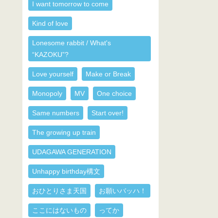
I want tomorrow to come
Kind of love
Lonesome rabbit / What's
“KAZOKU”?
Love yourself
Make or Break
Monopoly
MV
One choice
Same numbers
Start over!
The growing up train
UDAGAWA GENERATION
Unhappy birthday構文
おひとりさま天国
お願いバッハ！
ここにはないもの
ってか