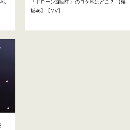
影地
『ドローン旋回中』のロケ地はどこ？ 【櫻
坂46】【MV】
坂