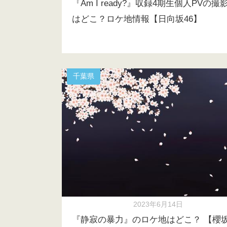
『Am I ready?』収録4期生個人PVの撮
はどこ？ロケ地情報【日向坂46】
千葉県
2023年6月14日
『静寂の暴力』のロケ地はどこ？ 【櫻