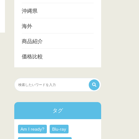
沖縄県
海外
商品紹介
価格比較
タグ
Am I ready?
Blu-ray