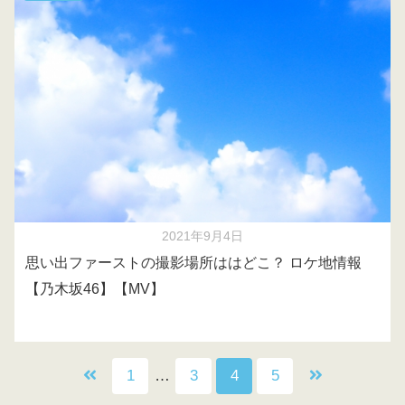
2021年9月4日
思い出ファーストの撮影場所ははどこ？ ロケ地情報
【乃木坂46】【MV】
1
…
3
4
5