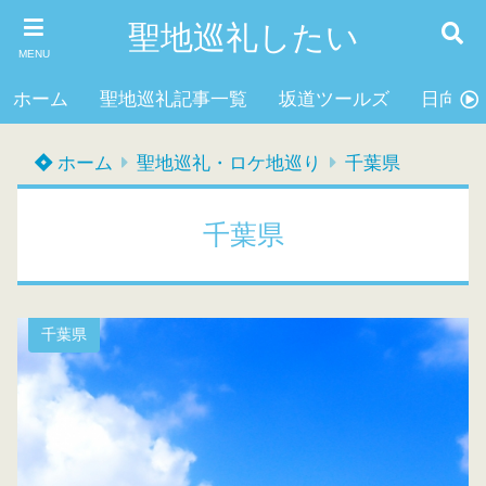
聖地巡礼したい
MENU
ホーム
聖地巡礼記事一覧
坂道ツールズ
日向坂4
ホーム
聖地巡礼・ロケ地巡り
千葉県
千葉県
千葉県