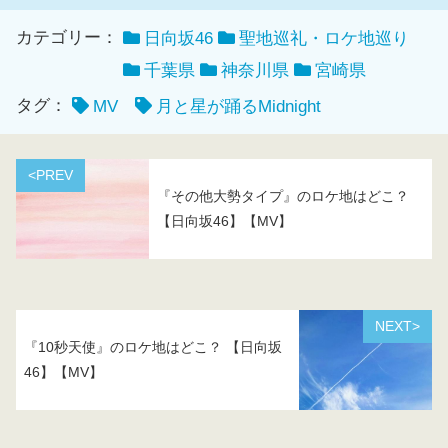
カテゴリー：
日向坂46
聖地巡礼・ロケ地巡り
千葉県
神奈川県
宮崎県
タグ：
MV
月と星が踊るMidnight
<PREV
『その他大勢タイプ』のロケ地はどこ？
【日向坂46】【MV】
NEXT>
『10秒天使』のロケ地はどこ？ 【日向坂
46】【MV】