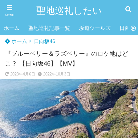
聖地巡礼したい
MENU
ホーム
聖地巡礼記事一覧
坂道ツールズ
日向坂4
ホーム
日向坂46
『ブルーベリー＆ラズベリー』のロケ地はど
こ？ 【日向坂46】【MV】
2023年4月6日
2022年10月3日