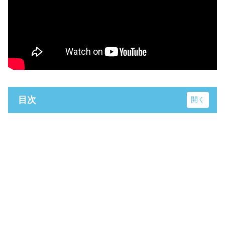
目次
和洋学園 国分キャンパス
さぎ沼スタジオ
ティザーとプロフィール動画のロケ地
願いが叶うクルスの海
小倉ヶ浜