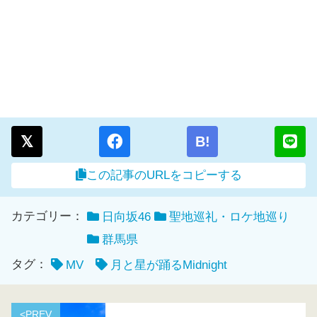
B!
この記事のURLをコピーする
カテゴリー：
日向坂46
聖地巡礼・ロケ地巡り
群馬県
タグ：
MV
月と星が踊るMidnight
<PREV