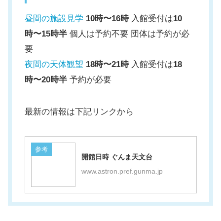
昼間の施設見学
10時〜16時
入館受付は
10
時〜15時半
個人は予約不要 団体は予約が必
要
夜間の天体観望
18時〜21時
入館受付は
18
時〜20時半
予約が必要
最新の情報は下記リンクから
参考
開館日時 ぐんま天文台
www.astron.pref.gunma.jp