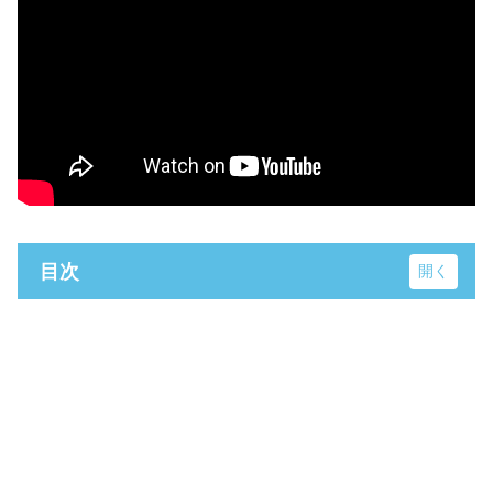
目次
丸岩
県立ぐんま天文台
夏期(3月〜10月)の開館時間
冬期(11月〜2月)の開館時間