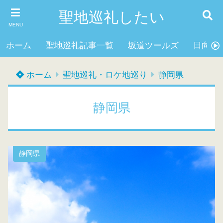
聖地巡礼したい
MENU
ホーム
聖地巡礼記事一覧
坂道ツールズ
日向坂4
ホーム
聖地巡礼・ロケ地巡り
静岡県
静岡県
静岡県