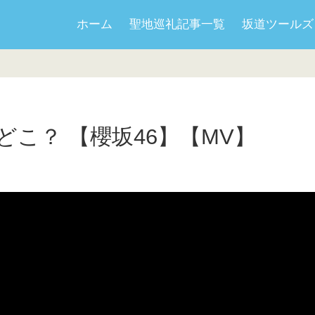
ホーム
聖地巡礼記事一覧
坂道ツールズ
こ？ 【櫻坂46】【MV】
日