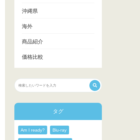
沖縄県
海外
商品紹介
価格比較
タグ
Am I ready?
Blu-ray