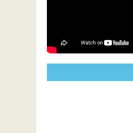
JFE条鋼株式会社 鹿島製造所
FIKA Lounge 南行徳
東京電力パワーグリッド株式会