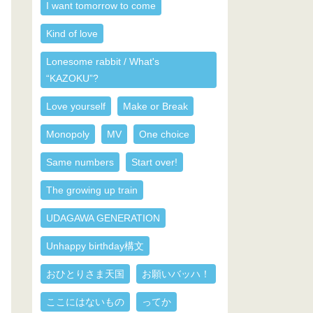
I want tomorrow to come
Kind of love
Lonesome rabbit / What's
“KAZOKU”?
Love yourself
Make or Break
Monopoly
MV
One choice
Same numbers
Start over!
The growing up train
UDAGAWA GENERATION
Unhappy birthday構文
おひとりさま天国
お願いバッハ！
ここにはないもの
ってか