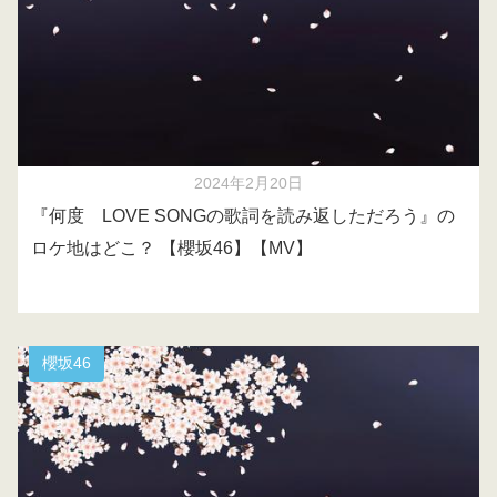
2024年2月20日
『何度 LOVE SONGの歌詞を読み返しただろう』の
ロケ地はどこ？ 【櫻坂46】【MV】
櫻坂46