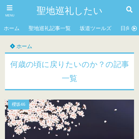
聖地巡礼したい
MENU
ホーム
聖地巡礼記事一覧
坂道ツールズ
日向坂4
ホーム
何歳の頃に戻りたいのか？の記事
一覧
櫻坂46