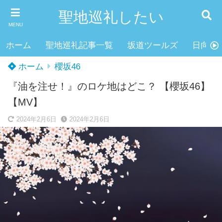
聖地巡礼したい
MENU
ホーム
聖地巡礼記事一覧
坂道ツールズ
日向坂4
ホーム
櫻坂46
『油を注せ！』のロケ地はどこ？ 【櫻坂46】
【MV】
2024年2月6日
2024年2月6日