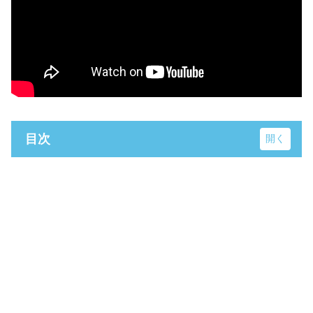
目次
湘南銀河大橋
相模川自転車道（さがみグリーンライン自転
車道）
ミネガソリンショッパーズ
おまけ