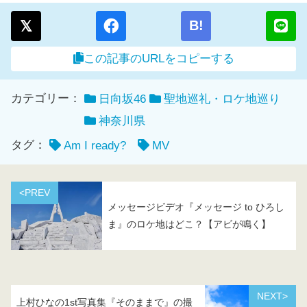
B!
この記事のURLをコピーする
カテゴリー：
日向坂46
聖地巡礼・ロケ地巡り
神奈川県
タグ：
Am I ready?
MV
<PREV
メッセージビデオ『メッセージ to ひろし
ま』のロケ地はどこ？【アビが鳴く】
NEXT>
上村ひなの1st写真集『そのままで』の撮