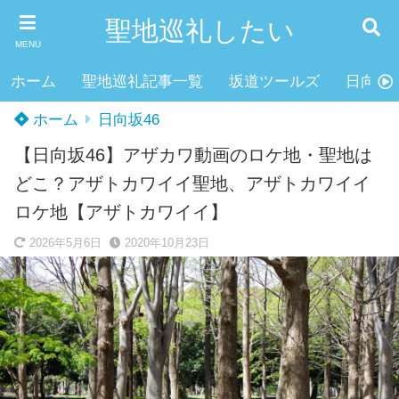
聖地巡礼したい
MENU
ホーム
聖地巡礼記事一覧
坂道ツールズ
日向坂4
ホーム
日向坂46
【日向坂46】アザカワ動画のロケ地・聖地は
どこ？アザトカワイイ聖地、アザトカワイイ
ロケ地【アザトカワイイ】
2026年5月6日
2020年10月23日