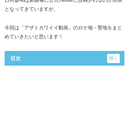
日向坂46は新曲毎に公式Twitterに投稿されるのが恒例
となってきていますが、
今回は「アザトカワイイ動画」のロケ地・聖地をまと
めていきたいと思います！
目次
今回の動画の撮影地は主に3か所！
公園
スタジオ
学校
まとめ