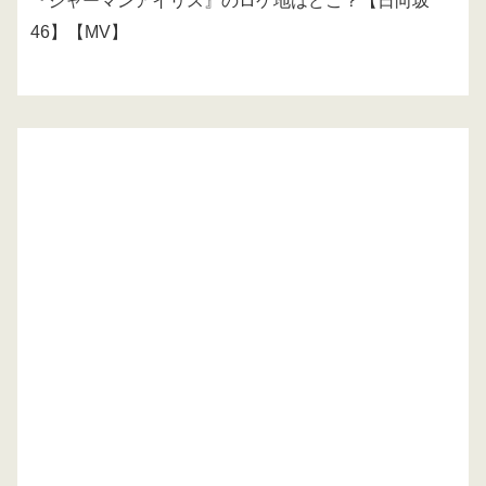
『ジャーマンアイリス』のロケ地はどこ？【日向坂
46】【MV】