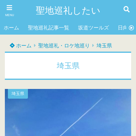
聖地巡礼したい
MENU
ホーム
聖地巡礼記事一覧
坂道ツールズ
日向坂4
ホーム
聖地巡礼・ロケ地巡り
埼玉県
埼玉県
埼玉県