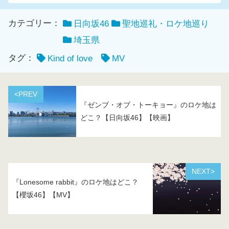
カテゴリー：
日向坂46
聖地巡礼・ロケ地巡り
埼玉県
タグ：
Kind of love
MV
<PREV
『ゼンブ・オブ・トーキョー』のロケ地は
どこ？【日向坂46】【映画】
NEXT>
『Lonesome rabbit』のロケ地はどこ？
【櫻坂46】【MV】