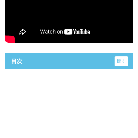
目次
埼玉県立大学
まつぶし緑の丘マルシンパーク 里山