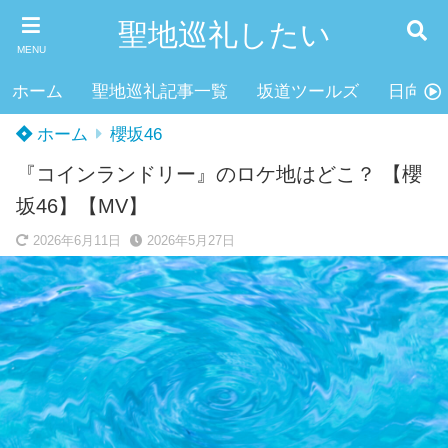
聖地巡礼したい
MENU
ホーム
聖地巡礼記事一覧
坂道ツールズ
日向坂4
ホーム
櫻坂46
『コインランドリー』のロケ地はどこ？ 【櫻
坂46】【MV】
2026年6月11日
2026年5月27日