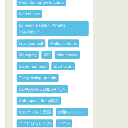
I want tomorrow to come
Kind of love
Lonesome rabbit / What's
“KAZOKU”?
Love yourself
Make or Break
Monopoly
MV
One choice
Same numbers
Start over!
The growing up train
UDAGAWA GENERATION
Unhappy birthday構文
おひとりさま天国
お願いバッハ！
ここにはないもの
ってか