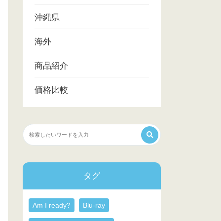
沖縄県
海外
商品紹介
価格比較
タグ
Am I ready?
Blu-ray