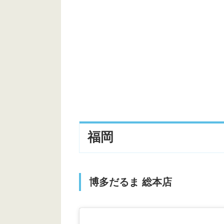
サイパン
OHAS Boulangerie & Cafe
Regal Saipan
シビック・センター バスケット
I Love Saipan Marketplace
LOCO & TACO
ケンジントン ホテル サイパン
福岡
クラウンプラザリゾートサイパン
サイパンワールドリゾート
博多だるま 総本店