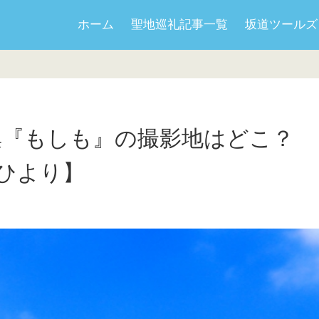
ホーム
聖地巡礼記事一覧
坂道ツールズ
真集『もしも』の撮影地はどこ？
岸ひより】
日