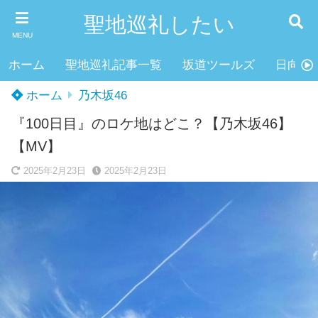
聖地巡礼したい
MENU
ホーム
聖地巡礼記事一覧
坂道ツールズ
日向坂4
ホーム
乃木坂46
『100日目』のロケ地はどこ？【乃木坂46】
【MV】
2025年2月23日
2025年2月23日