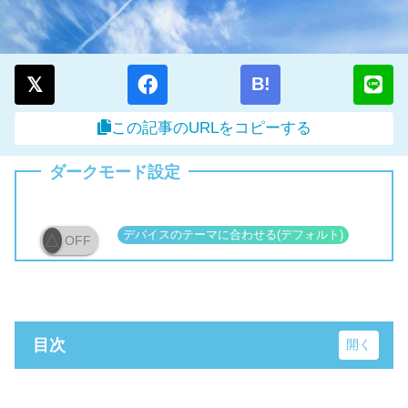
B!
この記事のURLをコピーする
ダークモード設定
OFF
目次
STUDIO No.X9Z