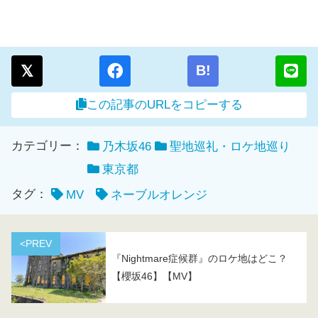
B!
この記事のURLをコピーする
カテゴリー：
乃木坂46
聖地巡礼・ロケ地巡り
東京都
タグ：
MV
ネーブルオレンジ
<PREV
『Nightmare症候群』のロケ地はどこ？
【櫻坂46】【MV】