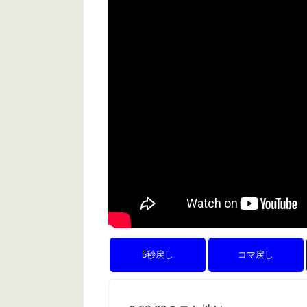
5秒戻し
コマ戻し