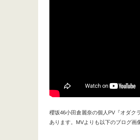
1:22.83
横須賀美術館
1:32.67
不明（ス
2:05.12
神奈川工科大学
2:07.25
横須賀美術館
2:08.37
長瀬
2:10.46
横須賀美術館
2:11.13
浦賀ドック（浦
櫻坂46小田倉麗奈の個人PV『オダ
あります。MVよりも以下のブログ画
2:12.21
ファーマシーガーデン