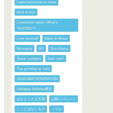
I want tomorrow to come
Kind of love
Lonesome rabbit / What's
“KAZOKU”?
Love yourself
Make or Break
Monopoly
MV
One choice
Same numbers
Start over!
The growing up train
UDAGAWA GENERATION
Unhappy birthday構文
おひとりさま天国
お願いバッハ！
ここにはないもの
ってか