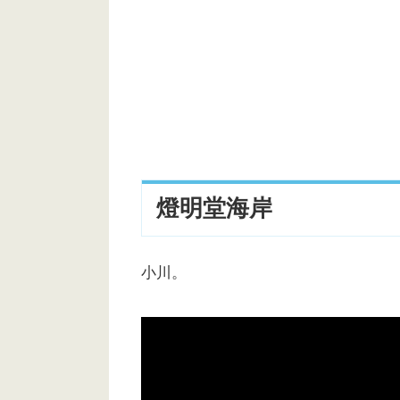
0:07.63
0:09.92
不明（ス
0:15.22
神奈川工科大学
0:26.35
不明（ス
燈明堂海岸
0:43.08
神奈川工科大学
0:59.30
浦賀ドック（浦
小川。
1:07.06
長瀬
1:14.90
ファーマシーガーデン