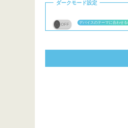
ダークモード設定
OFF
動画を再生してロケ地を調べる
燈明堂海岸
神奈川工科大学 KAIT広場
浦賀ドック（浦賀レンガドック
長瀬隧道