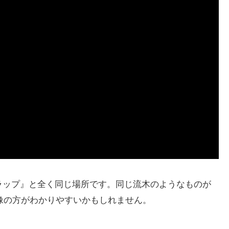
 地下駐車場
タジオ？）
 KAIT広場
 地下駐車場
隧道
 地下駐車場
賀レンガドック）
クラップ』と全く同じ場所です。同じ流木のようなものが
像の方がわかりやすいかもしれません。
浦賀（千代ケ崎砲台跡）