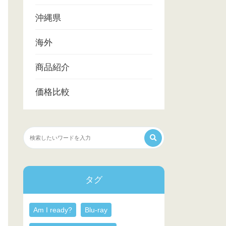
沖縄県
海外
商品紹介
価格比較
タグ
Am I ready?
Blu-ray