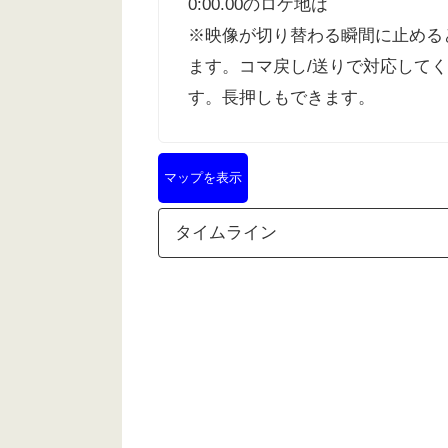
0:00.00
のロケ地は
※映像が切り替わる瞬間に止める
ます。コマ戻し/送りで対応して
す。長押しもできます。
マップを表示
タイムライン
時間
ロ
0:00.00
0:01.00
燈明