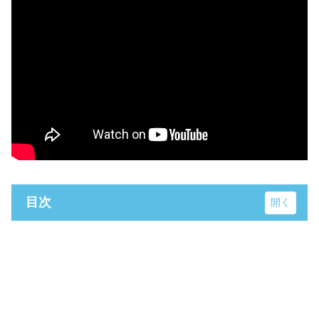
目次
ヘレナ国際ホテル