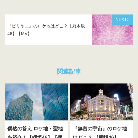
NEXT>
『ビリヤニ』のロケ地はどこ？【乃木坂
46】【MV】
関連記事
偶然の答え ロケ地・聖地
『無言の宇宙』のロケ地
を紹介！【櫻坂46】【偶
はどこ？ 【櫻坂46】