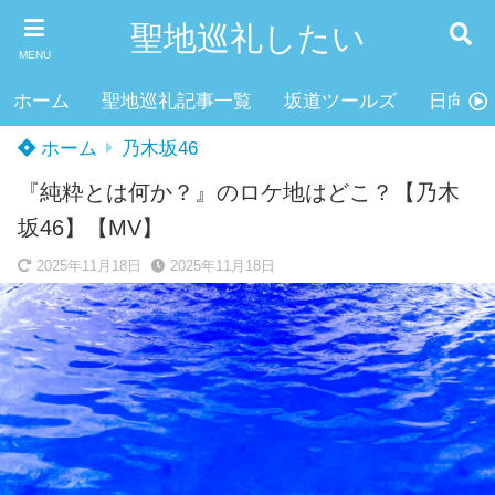
聖地巡礼したい
MENU
ホーム
聖地巡礼記事一覧
坂道ツールズ
日向坂4
ホーム
乃木坂46
『純粋とは何か？』のロケ地はどこ？【乃木
坂46】【MV】
2025年11月18日
2025年11月18日