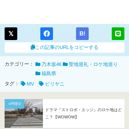
B!
この記事のURLをコピーする
カテゴリー：
乃木坂46
聖地巡礼・ロケ地巡り
福島県
タグ：
MV
ビリヤニ
<PREV
ドラマ『ストロボ・エッジ』のロケ地はど
こ？【WOWOW】