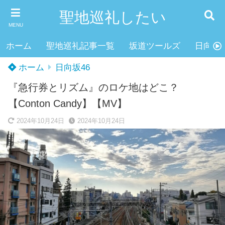
聖地巡礼したい
MENU
ホーム
聖地巡礼記事一覧
坂道ツールズ
日向坂4
ホーム
日向坂46
『急行券とリズム』のロケ地はどこ？
【Conton Candy】【MV】
2024年10月24日
2024年10月24日