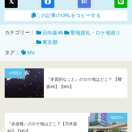
B!
この記事のURLをコピーする
カテゴリー：
日向坂46
聖地巡礼・ロケ地巡り
東京都
タグ：
MV
<PREV
『本質的なこと』のロケ地はどこ？ 【櫻
坂46】【MV】
NEXT>
『歩道橋』のロケ地はどこ？【乃木坂
46】【MV】