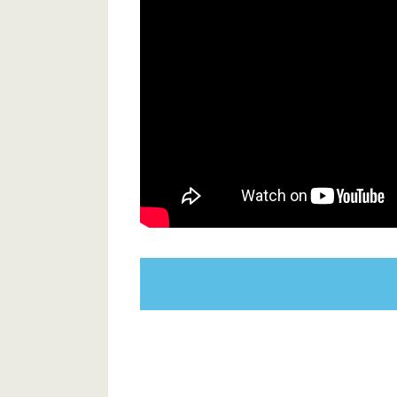
齋藤飛鳥・山下美月ダブルセンター
新宿住友ビル 三角広場