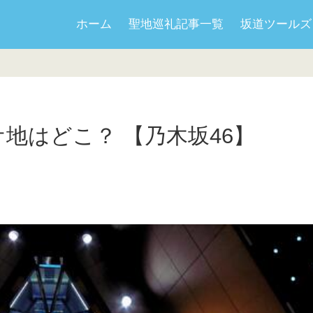
ホーム
聖地巡礼記事一覧
坂道ツールズ
のロケ地はどこ？ 【乃木坂46】
日