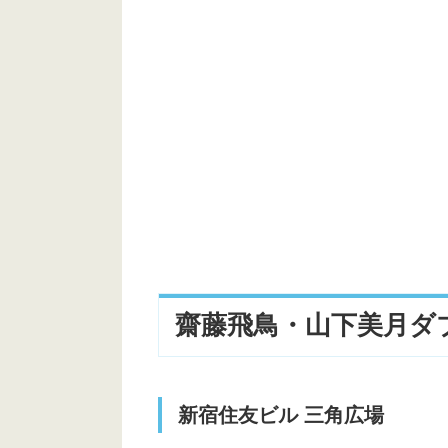
中西アルノセンターVer.
渋谷フクラスビル
渋谷駅桜丘口地区第一種市街地再開
有明センタービル(武蔵野大学 有明
齋藤飛鳥・山下美月ダブ
新宿住友ビル 三角広場