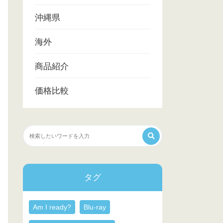
沖縄県
海外
商品紹介
価格比較
タグ
Am I ready?
Blu-ray