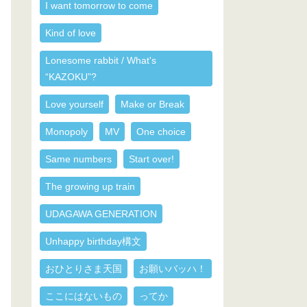
I want tomorrow to come
Kind of love
Lonesome rabbit / What's
“KAZOKU”?
Love yourself
Make or Break
Monopoly
MV
One choice
Same numbers
Start over!
The growing up train
UDAGAWA GENERATION
Unhappy birthday構文
おひとりさま天国
お願いバッハ！
ここにはないもの
ってか