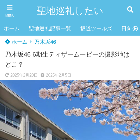
聖地巡礼したい
MENU
ホーム
聖地巡礼記事一覧
坂道ツールズ
日向坂4
ホーム
乃木坂46
乃木坂46 6期生ティザームービーの撮影地は
どこ？
2025年2月20日
2025年2月5日