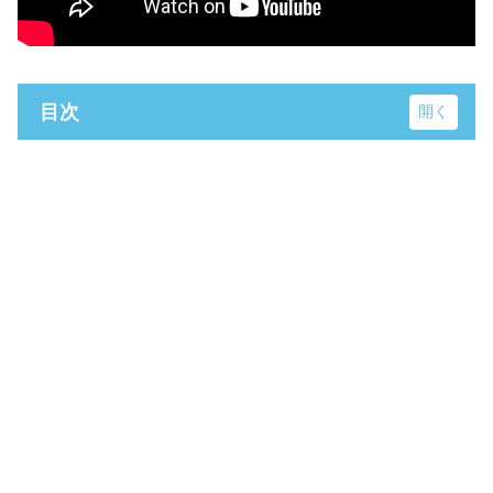
目次
聖園女学院中学校・高等学校
鵠沼海岸