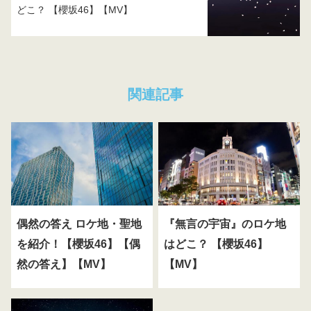
どこ？ 【櫻坂46】【MV】
関連記事
偶然の答え ロケ地・聖地
『無言の宇宙』のロケ地
を紹介！【櫻坂46】【偶
はどこ？ 【櫻坂46】
然の答え】【MV】
【MV】