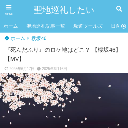
聖地巡礼したい
MENU
ホーム
聖地巡礼記事一覧
坂道ツールズ
日向坂4
ホーム
櫻坂46
『死んだふり』のロケ地はどこ？ 【櫻坂46】
【MV】
2025年6月17日
2025年6月16日