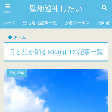
聖地巡礼したい
MENU
ホーム
聖地巡礼記事一覧
坂道ツールズ
日向坂4
ホーム
月と星が踊るMidnightの記事一覧
日向坂46