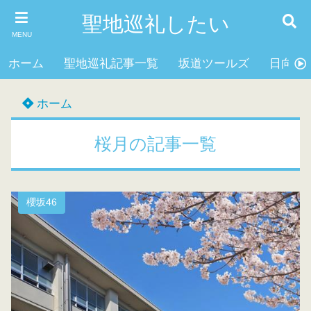
聖地巡礼したい
MENU
ホーム
聖地巡礼記事一覧
坂道ツールズ
日向坂4
ホーム
桜月の記事一覧
櫻坂46