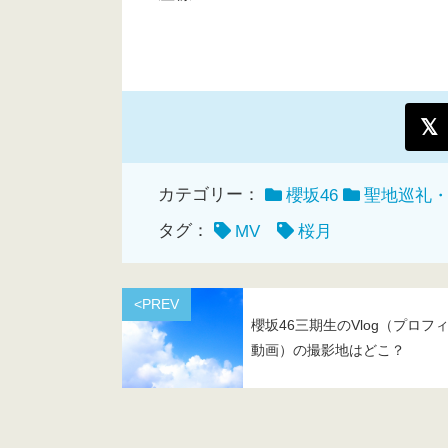
カテゴリー：
櫻坂46
聖地巡礼
タグ：
MV
桜月
<PREV
櫻坂46三期生のVlog（プロフ
動画）の撮影地はどこ？