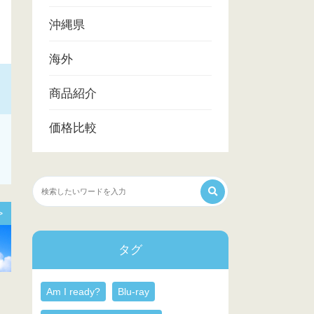
沖縄県
海外
商品紹介
価格比較
>
タグ
Am I ready?
Blu-ray