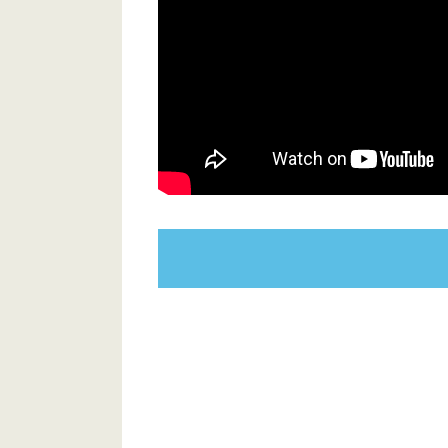
木更津木材港倉庫 Ａ棟