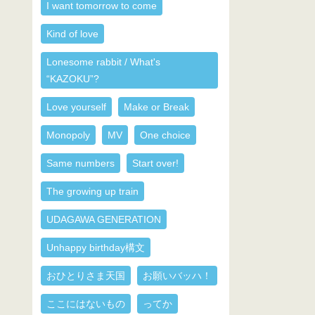
I want tomorrow to come
Kind of love
Lonesome rabbit / What's
“KAZOKU”?
Love yourself
Make or Break
Monopoly
MV
One choice
Same numbers
Start over!
The growing up train
UDAGAWA GENERATION
Unhappy birthday構文
おひとりさま天国
お願いバッハ！
ここにはないもの
ってか