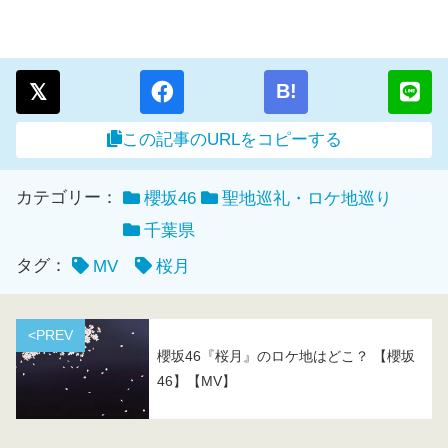
B!
この記事のURLをコピーする
カテゴリー：
櫻坂46
聖地巡礼・ロケ地巡り
千葉県
タグ：
MV
桜月
<PREV
櫻坂46『桜月』のロケ地はどこ？ 【櫻坂
46】【MV】