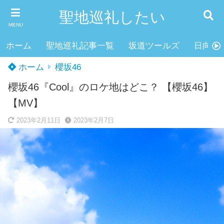
聖地巡礼したい
MENU
ホーム
聖地巡礼記事一覧
坂道ツールズ
日向坂4
ホーム
櫻坂46
櫻坂46『Cool』のロケ地はどこ？ 【櫻坂46】
【MV】
2023年2月11日
2023年2月7日