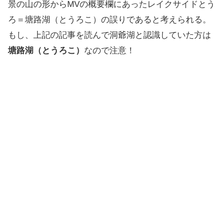
1:28.21
八ヶ岳高原音楽堂
景の山の形からMVの概要欄にあったレイクサイドとう
ろ＝塘路湖（とうろこ）の誤りであると考えられる。
1:35.30
釧路市立幣舞中学校
もし、上記の記事を読んで洞爺湖と認識していた方は
塘路湖（とうろこ）
なので注意！
1:43.65
八ヶ岳高原音楽堂
1:47.98
レイクサイドとうろ（塘路湖）
2:51.92
八ヶ岳高原音楽堂
2:58.18
レイクサイドとうろ（塘路湖）
3:11.07
不明
3:11.90
不明