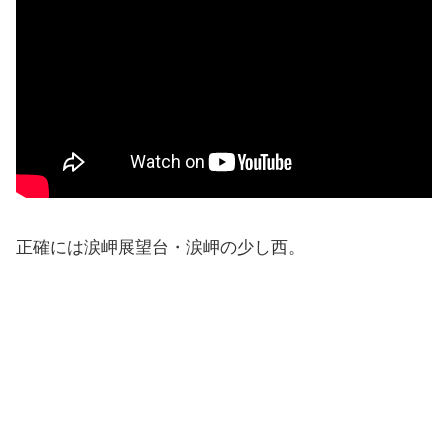
正確には涙岬展望台・涙岬の少し西。