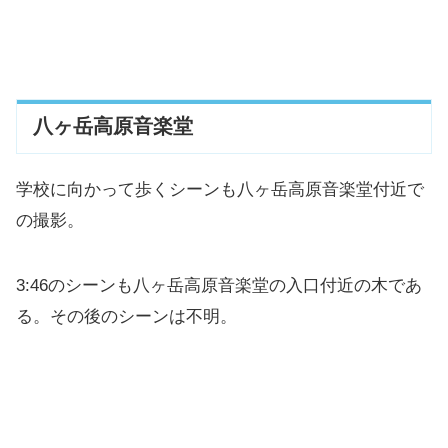
3:33.30
釧路市立幣舞中学校
3:36.13
不明
3:39.34
釧路市立幣舞中学校
八ヶ岳高原音楽堂
3:42.18
不明
学校に向かって歩くシーンも八ヶ岳高原音楽堂付近で
の撮影。
3:46.14
八ヶ岳高原音楽堂付近
3:46のシーンも八ヶ岳高原音楽堂の入口付近の木であ
3:48.98
不明
る。その後のシーンは不明。
3:59.24
滝沢牧場 西の草地
4:01.82
八ヶ岳高原音楽堂