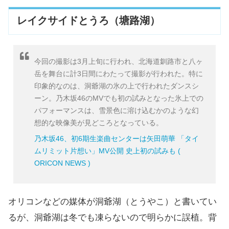
0:43.38
釧路市立幣舞中学校
レイクサイドとうろ（塘路湖）
0:47.26
八ヶ岳高原音楽堂
0:53.18
釧路市立幣舞中学校
今回の撮影は3月上旬に行われ、北海道釧路市と八ヶ
岳を舞台に計3日間にわたって撮影が行われた。特に
印象的なのは、洞爺湖の氷の上で行われたダンスシ
0:56.35
八ヶ岳高原音楽堂
ーン。乃木坂46のMVでも初の試みとなった氷上での
パフォーマンスは、雪景色に溶け込むかのような幻
0:59.77
釧路市立幣舞中学校
想的な映像美が見どころとなっている。
乃木坂46、初6期生楽曲センターは矢田萌華 「タイ
1:02.35
不明
ムリミット片想い」MV公開 史上初の試みも (
ORICON NEWS )
1:04.31
八ヶ岳高原音楽堂
オリコンなどの媒体が洞爺湖（とうやこ）と書いてい
1:15.78
釧路市立幣舞中学校
るが、洞爺湖は冬でも凍らないので明らかに誤植。背