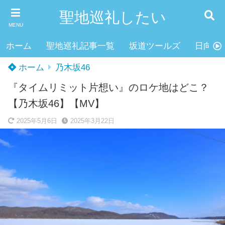
聖地巡礼したい
MENU
ホーム
聖地巡礼記事一覧
坂道ツールズ
日向坂4
ホーム
乃木坂46
『タイムリミット片想い』のロケ地はどこ？
【乃木坂46】【MV】
2025年5月6日
2025年3月22日