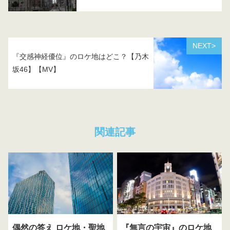
NEXT>
『交感神経優位』のロケ地はどこ？【乃木
坂46】【MV】
関連記事
偶然の答え ロケ地・聖地
『無言の宇宙』のロケ地