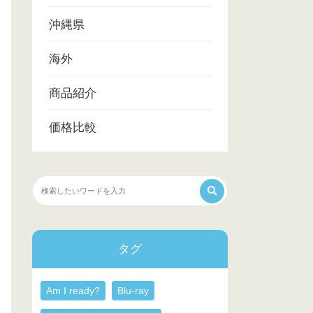
沖縄県
海外
商品紹介
価格比較
タグ
Am I ready?
Blu-ray