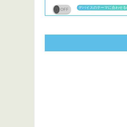
OFF
小坂菜緒
大街道停留場付近
労研饅頭たけうち 大街道支店
一番町三越前停留所（バス）付近
道後プリンスホテル
道後商店街
道後温泉駅