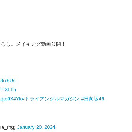
下ろし。メイキング動画公開！
B8i78Us
TFIXLTn
Wzqto9X4Yk
#トライアングルマガジン
#日向坂46
gle_mg)
January 20, 2024