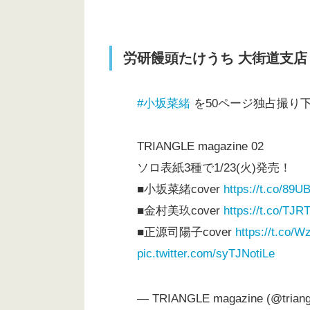
労研饅頭たけうち 大街道支店
#小坂菜緒
を50ページ独占撮り
TRIANGLE magazine 02
ソロ表紙3種で1/23(火)発売！
■小坂菜緒cover
https://t.co/89U
■金村美玖cover
https://t.co/TJR
■正源司陽子cover
https://t.co/
pic.twitter.com/syTJNotiLe
— TRIANGLE magazine (@trian