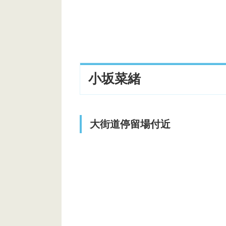
道後温泉本館
下灘駅
HOTEL LEPO CHAHAL
高浜港
小坂菜緒
梅津寺海岸
千尋の間
道後温泉 飛鳥乃湯泉 中庭
大街道停留場付近
高浜公民館前の踏切
本町一丁目停留所（南堀端方面行
金村美玖
ハウススタジオ綿谷邸
セルリアンタワー東急ホテル
正源司陽子