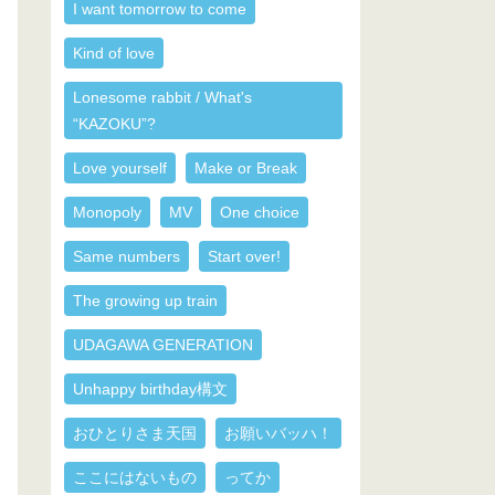
I want tomorrow to come
Kind of love
Lonesome rabbit / What's
“KAZOKU”?
Love yourself
Make or Break
Monopoly
MV
One choice
Same numbers
Start over!
The growing up train
UDAGAWA GENERATION
Unhappy birthday構文
おひとりさま天国
お願いバッハ！
ここにはないもの
ってか