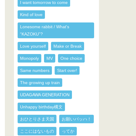
I want tomorrow to come
Kind of love
Lonesome rabbit / What's
“KAZOKU”?
Love yourself
Make or Break
Monopoly
MV
One choice
Same numbers
Start over!
The growing up train
UDAGAWA GENERATION
Unhappy birthday構文
おひとりさま天国
お願いバッハ！
ここにはないもの
ってか