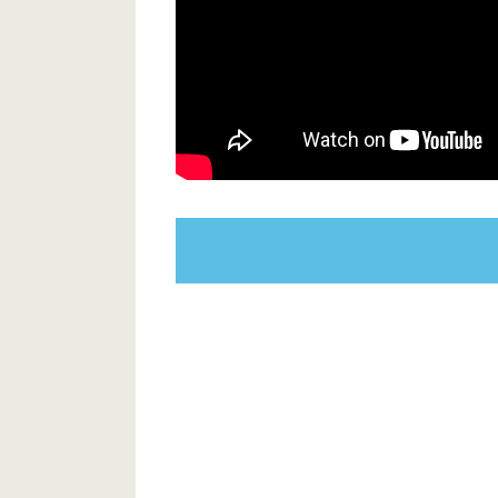
秋葉台公園プール 屋外50ｍプー
秋葉台公園 インクルーシブ広場
旧利根町立文小学校
旧利根町立文間小学校
おまけ