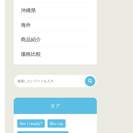
沖縄県
海外
商品紹介
価格比較
タグ
Am I ready?
Blu-ray