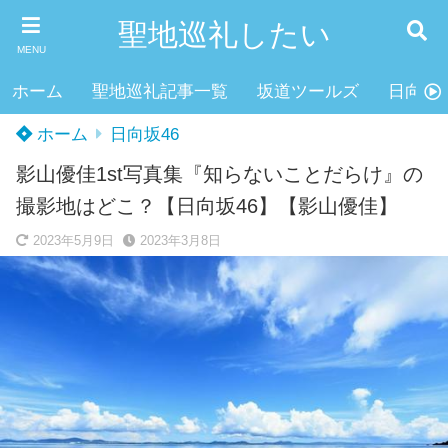
聖地巡礼したい
MENU
ホーム
聖地巡礼記事一覧
坂道ツールズ
日向坂4
ホーム
日向坂46
影山優佳1st写真集『知らないことだらけ』の
撮影地はどこ？【日向坂46】【影山優佳】
2023年5月9日
2023年3月8日