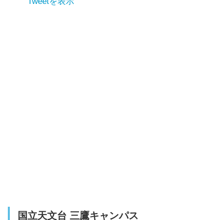
Tweetを表示
珈琲 まるも
GRAIN-NOTE
竹富島
高那旅館
アイヤル浜
YAARAA CAFE
ホテルピースアイランド竹富島
南潮庵
なかよし食堂
国立天文台 三鷹キャンパス