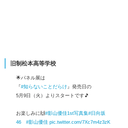
旧制松本高等学校
🌟パネル展は
『
#知らないことだらけ
』発売日の
5月9日（火）よりスタートです🎵
お楽しみに🙌
#影山優佳1st写真集
#日向坂
46
#影山優佳
pic.twitter.com/7Xc7m4z3zK