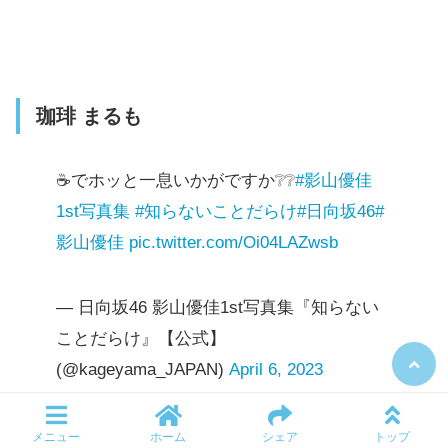
珈琲 まるも
☕️でホッと一息いかがですか❔❔
#影山優佳
1st写真集
#知らないことだらけ
#日向坂46
#
影山優佳
pic.twitter.com/Oi04LAZwsb
— 日向坂46 影山優佳1st写真集『知らない
ことだらけ』【公式】
(@kageyama_JAPAN)
April 6, 2023
メニュー
ホーム
シェア
トップ