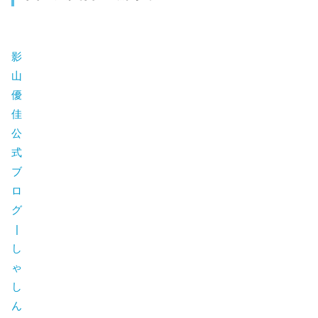
影
山
優
佳
公
式
ブ
ロ
グ
|
し
ゃ
し
ん