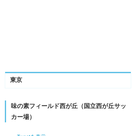
扉温泉 明神館
諏訪大社 上社本宮
信州手焼せんべい本舗
神長官守矢史料館
諏訪大社 下社春宮
岡谷湖畔公園
旧制松本高等学校
東京
中の橋
シナノ画房
松本城
味の素フィールド西が丘（国立西が丘サッ
諏訪大社 上社前宮
カー場）
甲州ほうとう小作 諏訪インター前店