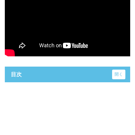
目次
奈義町現代美術館
美作滝尾駅
加茂橋
バロンセブン男爵