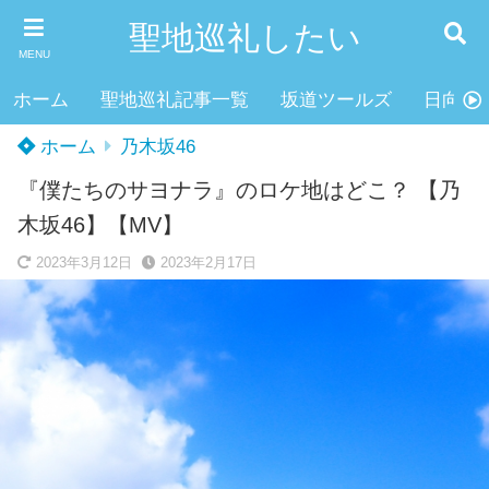
聖地巡礼したい
MENU
ホーム
聖地巡礼記事一覧
坂道ツールズ
日向坂4
ホーム
乃木坂46
『僕たちのサヨナラ』のロケ地はどこ？ 【乃
木坂46】【MV】
2023年3月12日
2023年2月17日