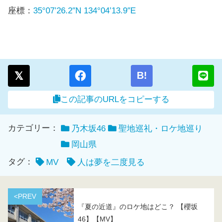
座標：
35°07’26.2″N 134°04’13.9″E
B!
この記事のURLをコピーする
カテゴリー：
乃木坂46
聖地巡礼・ロケ地巡り
岡山県
タグ：
MV
人は夢を二度見る
<PREV
『夏の近道』のロケ地はどこ？ 【櫻坂
46】【MV】