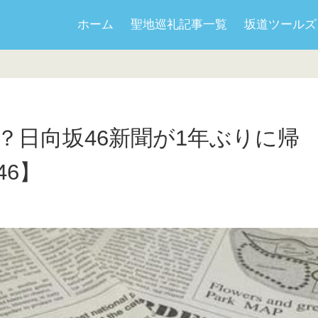
ホーム
聖地巡礼記事一覧
坂道ツールズ
？日向坂46新聞が1年ぶりに帰
6】