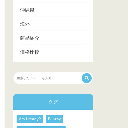
沖縄県
海外
商品紹介
価格比較
タグ
Am I ready?
Blu-ray