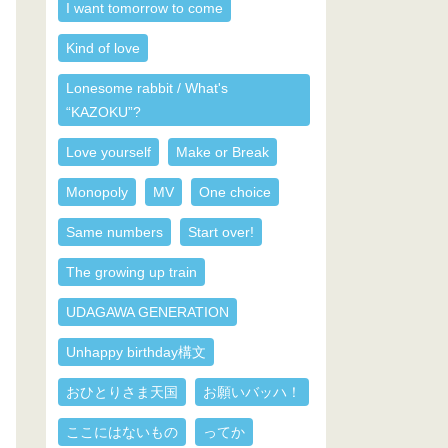
I want tomorrow to come
Kind of love
Lonesome rabbit / What's
“KAZOKU”?
Love yourself
Make or Break
Monopoly
MV
One choice
Same numbers
Start over!
The growing up train
UDAGAWA GENERATION
Unhappy birthday構文
おひとりさま天国
お願いバッハ！
ここにはないもの
ってか