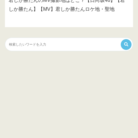
君しか勝たんのMV撮影地はどこ？【日向坂46】【君
しか勝たん】【MV】君しか勝たんロケ地・聖地