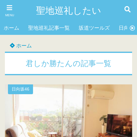
聖地巡礼したい
MENU
ホーム
聖地巡礼記事一覧
坂道ツールズ
日向坂4
ホーム
君しか勝たんの記事一覧
日向坂46