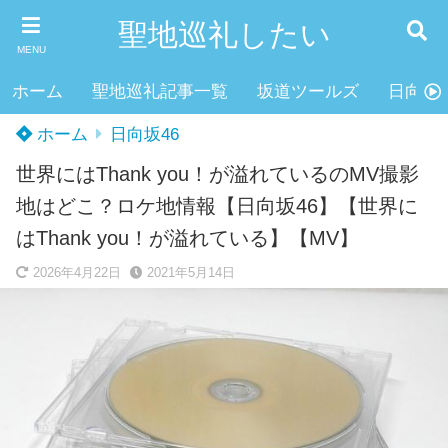
聖地巡礼したい
MENU
ホーム
聖地巡礼記事一覧
坂道ツールズ
日向坂4
ホーム
日向坂46
世界にはThank you！が溢れているのMV撮影
地はどこ？ロケ地情報【日向坂46】【世界に
はThank you！が溢れている】【MV】
2026年4月22日
2021年5月14日