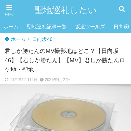
聖地巡礼したい
MENU
ホーム
聖地巡礼記事一覧
坂道ツールズ
日向坂4
ホーム
日向坂46
君しか勝たんのMV撮影地はどこ？【日向坂
46】【君しか勝たん】【MV】君しか勝たんロ
ケ地・聖地
2021年12月14日
2021年4月27日