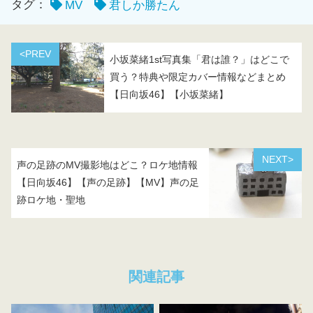
タグ：
MV
君しか勝たん
<PREV
小坂菜緒1st写真集「君は誰？」はどこで
買う？特典や限定カバー情報などまとめ
【日向坂46】【小坂菜緒】
NEXT>
声の足跡のMV撮影地はどこ？ロケ地情報
【日向坂46】【声の足跡】【MV】声の足
跡ロケ地・聖地
関連記事