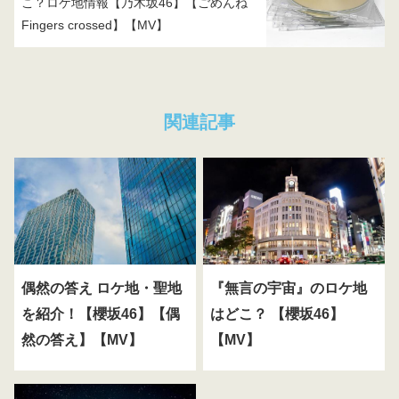
こ？ロケ地情報【乃木坂46】【ごめんね
Fingers crossed】【MV】
関連記事
偶然の答え ロケ地・聖地
『無言の宇宙』のロケ地
を紹介！【櫻坂46】【偶
はどこ？ 【櫻坂46】
然の答え】【MV】
【MV】