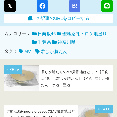
B!
この記事のURLをコピーする
カテゴリー：
日向坂46
聖地巡礼・ロケ地巡り
千葉県
神奈川県
タグ：
MV
君しか勝たん
<PREV
君しか勝たんのMV撮影地はどこ？【日向
坂46】【君しか勝たん】【MV】君しか勝
たんロケ地・聖地
NEXT>
ごめんねFingers crossedのMV撮影地はど