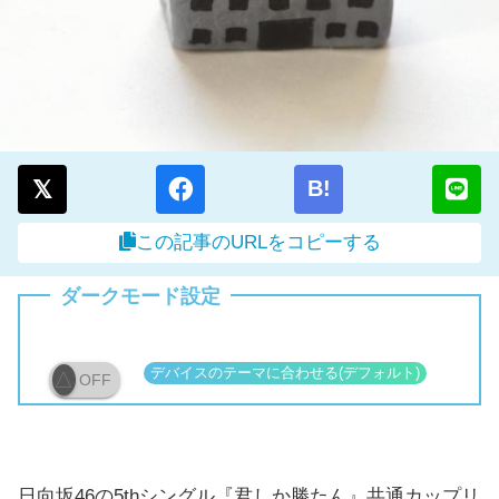
B!
この記事のURLをコピーする
ダークモード設定
OFF
日向坂46の5thシングル『君しか勝たん』共通カップリ