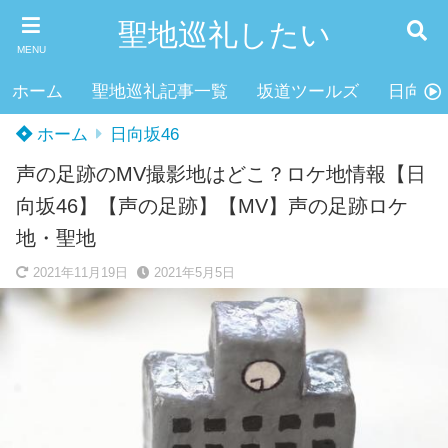
聖地巡礼したい
MENU
ホーム
聖地巡礼記事一覧
坂道ツールズ
日向坂4
ホーム
日向坂46
声の足跡のMV撮影地はどこ？ロケ地情報【日
向坂46】【声の足跡】【MV】声の足跡ロケ
地・聖地
2021年11月19日
2021年5月5日