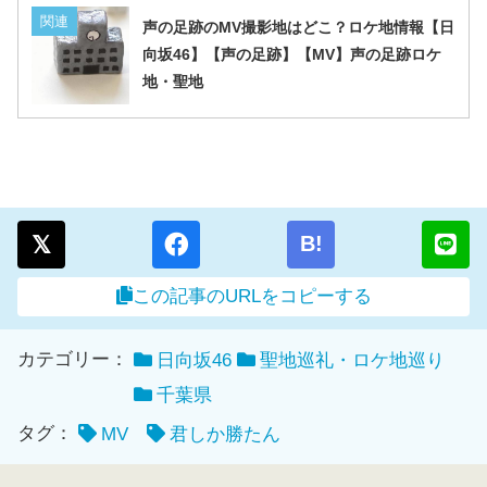
関連
声の足跡のMV撮影地はどこ？ロケ地情報【日
向坂46】【声の足跡】【MV】声の足跡ロケ
地・聖地
B!
この記事のURLをコピーする
カテゴリー：
日向坂46
聖地巡礼・ロケ地巡り
千葉県
タグ：
MV
君しか勝たん