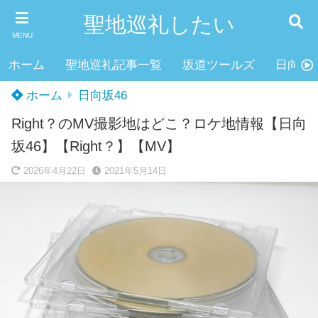
聖地巡礼したい
MENU
ホーム
聖地巡礼記事一覧
坂道ツールズ
日向坂4
ホーム
日向坂46
Right？のMV撮影地はどこ？ロケ地情報【日向
坂46】【Right？】【MV】
2026年4月22日
2021年5月14日